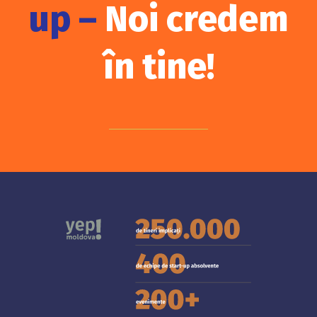
up –
Noi credem
în tine!