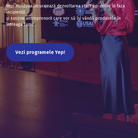
Yep! Moldova încurajează dezvoltarea start-up-urilor în faza
incipientă
și susține antreprenorii care vor să își vândă produsele în
întreaga lume.
Vezi programele Yep!