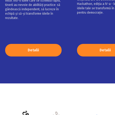
viitor. Într-o lume care se schimbă rapid,
Hackathon, ediția a IV-a - 
tinerii au nevoie de abilități practice: să
ideile tale se transformă în 
gândească independent, să lucreze în
pentru democrație.
echipă și să-și transforme ideile în
rezultate.
Detalii
Detalii