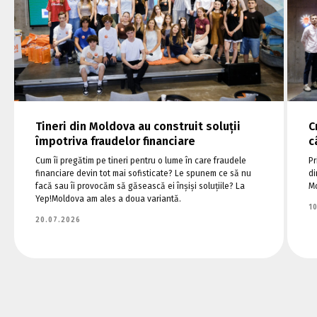
Tineri din Moldova au construit soluții
C
împotriva fraudelor financiare
c
Cum îi pregătim pe tineri pentru o lume în care fraudele
Pr
financiare devin tot mai sofisticate? Le spunem ce să nu
di
facă sau îi provocăm să găsească ei înșiși soluțiile? La
Mo
Yep!Moldova am ales a doua variantă.
1
20.07.2026